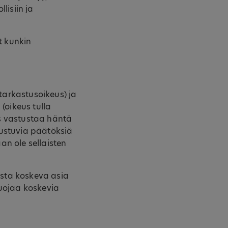
lisiin ja
t kunkin
(tarkastusoikeus) ja
(oikeus tulla
eus vastustaa häntä
rustuvia päätöksiä
aan ole sellaisten
ista koskeva asia
suojaa koskevia