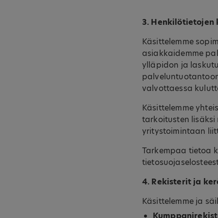
3. Henkilötietojen
Käsittelemme sopim
asiakkaidemme palve
ylläpidon ja laskut
palveluntuotantoon l
valvottaessa kulut
Käsittelemme yhtei
tarkoitusten lisäk
yritystoimintaan lii
Tarkempaa tietoa kä
tietosuojaselosteest
4. Rekisterit ja k
Käsittelemme ja säi
Kumppanirekist