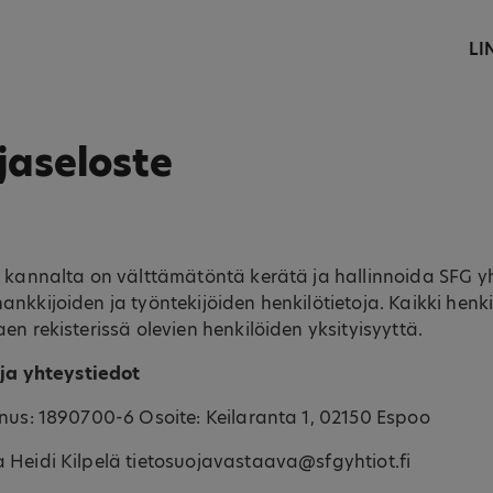
LI
jaseloste
 kannalta on välttämätöntä kerätä ja hallinnoida SFG yh
nkkijoiden ja työntekijöiden henkilötietoja. Kaikki henkil
en rekisterissä olevien henkilöiden yksityisyyttä.
ä ja yhteystiedot
nnus: 1890700-6 Osoite: Keilaranta 1, 02150 Espoo
 Heidi Kilpelä tietosuojavastaava@sfgyhtiot.fi