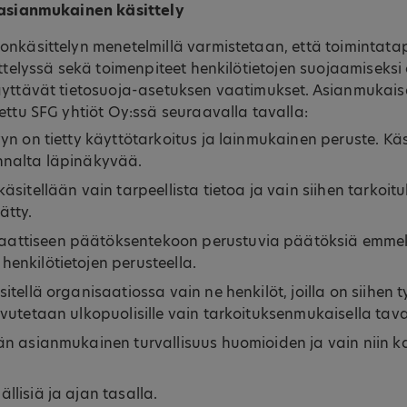
 asianmukainen käsittely
onkäsittelyn menetelmillä varmistetaan, että toiminta
ittelyssä sekä toimenpiteet henkilötietojen suojaamiseksi
äyttävät tietosuoja-asetuksen vaatimukset. Asianmukais
ettu SFG yhtiöt Oy:ssä seuraavalla tavalla:
yyn on tietty käyttötarkoitus ja lainmukainen peruste. Käs
annalta läpinäkyvää.
käsitellään vain tarpeellista tietoa ja vain siihen tarkoit
rätty.
attiseen päätöksentekoon perustuvia päätöksiä emmekä
henkilötietojen perusteella.
sitellä organisaatiossa vain ne henkilöt, joilla on siihen
ovutetaan ulkopuolisille vain tarkoituksenmukaisella tava
ään asianmukainen turvallisuus huomioiden ja vain niin 
llisiä ja ajan tasalla.