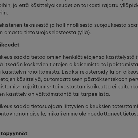
ihin, ja että käsittelyoikeudet on tarkasti rajattu ylläpidol
viin.
kisterien teknisestä ja hallinnollisesta suojauksesta saa
in omasta tietosuojaselosteesta (yllä).
oikeudet
oikeus saada tietoa omien henkilötietojensa käsittelystä 
 itseään koskevien tietojen oikaisemista tai poistamista 
 käsittelyn rajoittamista. Lisäksi rekisteröidyllä on oik
tietojen käsittelyä, automaattiseen päätöksentekoon pe
oistamis-, rajoittamis- tai vastustamisoikeutta ei kuitenk
den käsittely on välttämätöntä tai tarpeellista.
oikeus saada tietosuojaan liittyvien oikeuksien toteuttam
ontaviranomaiselle, mikäli emme ole noudattaneet tieto
tietopyynnöt