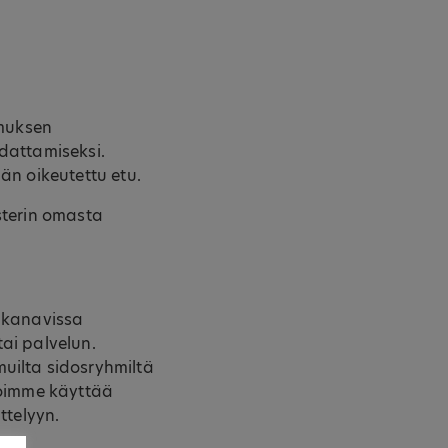
imuksen
dattamiseksi.
jän oikeutettu etu.
sterin omasta
täkanavissa
tai palvelun.
uilta sidosryhmiltä
voimme käyttää
ttelyyn.