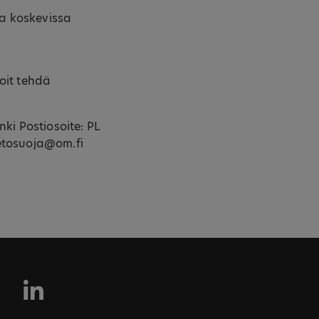
ia koskevissa
voit tehdä
ki Postiosoite: PL
ietosuoja@om.fi
Seuraa SFG Yhtiöitä Link