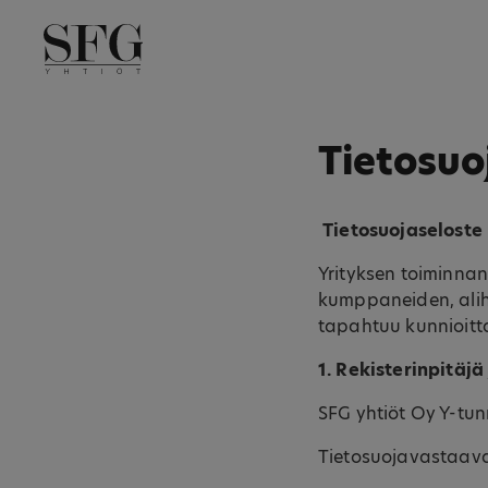
Skip
to
content
Tietosuo
Tietosuojaseloste
Yrityksen toiminnan
kumppaneiden, aliha
tapahtuu kunnioitta
1. Rekisterinpitäj
SFG yhtiöt Oy Y-tu
Tietosuojavastaava