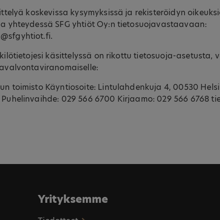
sittelyä koskevissa kysymyksissä ja rekisteröidyn oikeuks
lla yhteydessä SFG yhtiöt Oy:n tietosuojavastaavaan:
@sfgyhtiot.fi.
kilötietojesi käsittelyssä on rikottu tietosuoja-asetusta, 
javalvontaviranomaiselle:
un toimisto Käyntiosoite: Lintulahdenkuja 4, 00530 Helsin
i Puhelinvaihde: 029 566 6700 Kirjaamo: 029 566 6768 t
Yrityksemme