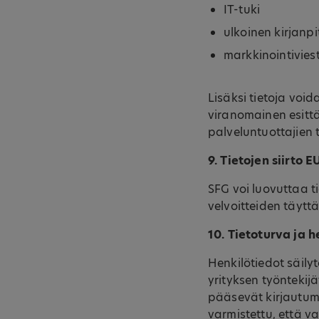
IT-tuki
ulkoinen kirjanpi
markkinointivies
Lisäksi tietoja voi
viranomainen esittä
palveluntuottajien t
9. Tietojen siirto 
SFG voi luovuttaa t
velvoitteiden täyttä
10. Tietoturva ja h
Henkilötiedot säily
yrityksen työntekijä
pääsevät kirjautum
varmistettu, että vai