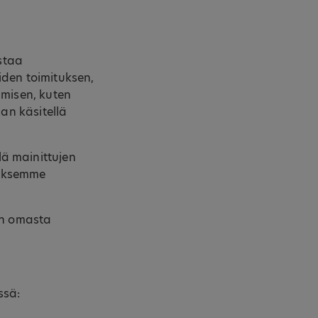
staa
iden toimituksen,
amisen, kuten
aan käsitellä
ä mainittujen
aaksemme
in omasta
ssä: