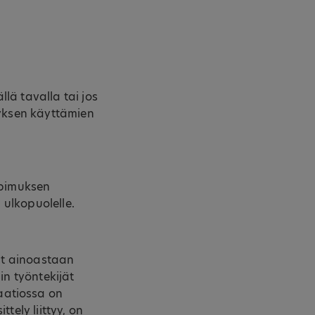
lä tavalla tai jos
tyksen käyttämien
opimuksen
n ulkopuolelle.
vät ainoastaan
in työntekijät
aatiossa on
ttely liittyy, on