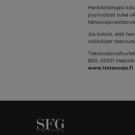
Henkilötietojesi kä
pyynnöissä tulee o
tietosuojavastaava
Jos katsot, että hen
valituksen tietosuo
Tietosuojavaltuutet
800, 00531 Helsink
www.tietosuoja.fi