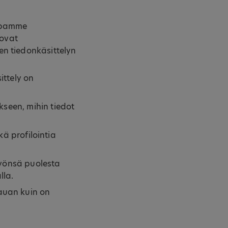
tapamme
 ovat
en tiedonkäsittelyn
ittely on
ukseen, mihin tiedot
 profilointia
 työnsä puolesta
lla.
kauan kuin on