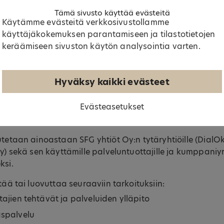
tetään vain siihen tarkoitukseen, mihin ne on alun perin 
Tämä sivusto käyttää evästeitä
Käytämme evästeitä verkkosivustollamme
täminen
käyttäjäkokemuksen parantamiseen ja tilastotietojen
ietoja yhteistyösuhteen ajan ja vain niin kauan kuin on 
keräämiseen sivuston käytön analysointia varten.
ötarkoitusten toteuttamiseksi kulloinkin voimassa olev
Hyväksy kaikki evästeet
etään säilytysajan päättyessä tai rekisteröidyn pyynnöstä
et laskut tai oikeustoimet estä tietojen poistamista.
Evästeasetukset
ttaminen
utetaan ainoastaan SFG yhtiöt Oy:n tytäryhtiöille (Dial
y) sekä sen käyttämille palveluntuottajille ja kumppaniyr
ksi.
tää tai luovuttaa seuraaviin tarkoituksiin:
tajien tehtävät ja palveluiden ylläpito
aspalvelu