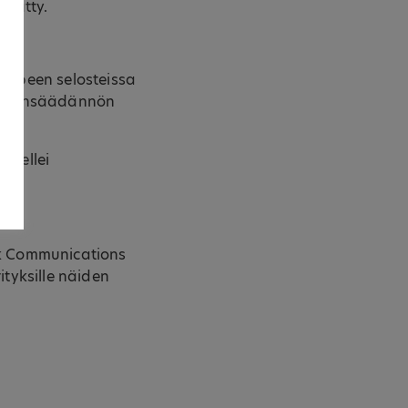
kerätty.
tarpeen selosteissa
an lainsäädännön
, ellei
Ok Communications
ityksille näiden