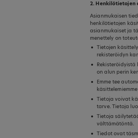
2. Henkilötietojen
Asianmukaisen tied
henkilötietojen käs
asianmukaiset ja t
menettely on toteut
Tietojen käsittel
rekisteröidyn k
Rekisteröidyistä 
on alun perin ke
Emme tee automa
käsittelemiemme 
Tietoja voivat kä
tarve. Tietoja lu
Tietoja säilytet
välttämätöntä.
Tiedot ovat täsmä