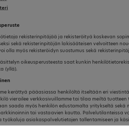
teri
usperuste
ötietoja rekisterinpitäjää ja rekisteröityä koskevan sop
si sekä rekisterinpitäjän lakisääteisen velvoitteen nou
i olla myös rekisteröidyn suostumus sekä rekisterinpitä
sittelyn oikeusperusteesta saat kunkin henkilötietoreki
a (yllä).
minen
e kerättyä pääasiassa henkilöltä itseltään eri viestin
kilö vierailee verkkosivuillamme tai tilaa meiltä tuotteen 
daan saada myös henkilön edustamalta yritykseltä sekä m
arkkinoinnin tai vastaavien kautta. Palvelutilanteissa 
a työkaluja asiakaspalvelutietojen tallentamiseen ja käsi