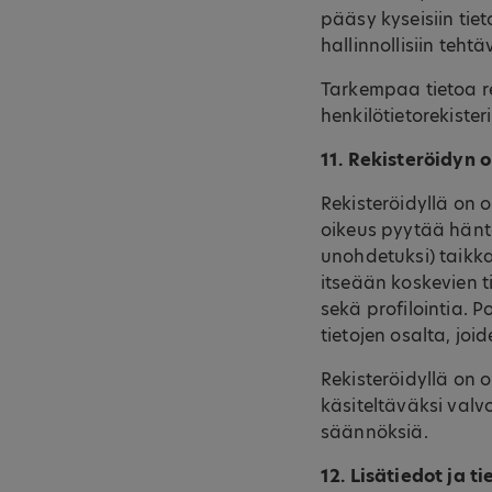
pääsy kyseisiin tieto
hallinnollisiin tehtä
Tarkempaa tietoa re
henkilötietorekister
11. Rekisteröidyn 
Rekisteröidyllä on 
oikeus pyytää häntä
unohdetuksi) taikka
itseään koskevien 
sekä profilointia. P
tietojen osalta, joi
Rekisteröidyllä on 
käsiteltäväksi valv
säännöksiä.
12. Lisätiedot ja 