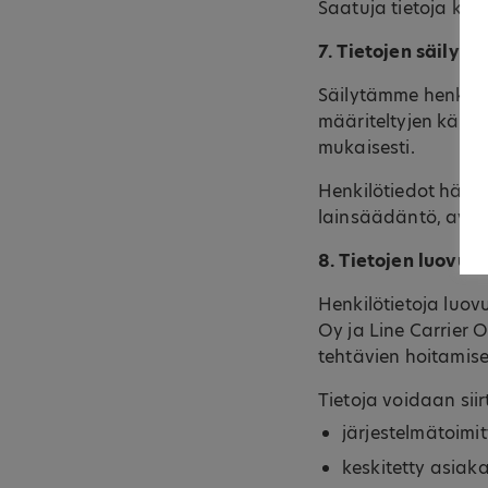
Saatuja tietoja käy
7. Tietojen säilyt
Säilytämme henkilöt
määriteltyjen käytt
mukaisesti.
Henkilötiedot hävit
lainsäädäntö, avoim
8. Tietojen luovu
Henkilötietoja luov
Oy ja Line Carrier O
tehtävien hoitamise
Tietoja voidaan siir
järjestelmätoimit
keskitetty asiak