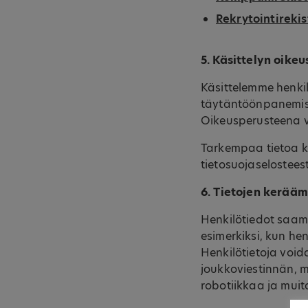
Rekrytointirekis
5. Käsittelyn oike
Käsittelemme henkil
täytäntöönpanemisek
Oikeusperusteena vo
Tarkempaa tietoa kä
tietosuojaselosteest
6. Tietojen kerää
Henkilötiedot saamm
esimerkiksi, kun hen
Henkilötietoja voi
joukkoviestinnän, m
robotiikkaa ja muit