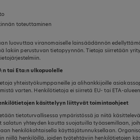
to
tinnän toteuttaminen
daan luovuttaa viranomaiselle lainsäädännön edellyttämäl
ä lakiin perustuvan tietopyynnön. Tietoja siirretään yri
ietojärjestelmiin.
EU:n tai Eta:n ulkopuolelle
ietoja yhteistyökumppaneille ja alihankkijoille asiakass
mistä varten. Henkilötietoja ei siirretä EU- tai ETA-aluee
enkilötietojen käsittelyyn liittyvät toimintaohjeet
tetään tietoturvallisessa ympäristössä ja niitä käsittele
t salatun yhteyden kautta suojatuilla työasemillaan, joih
aan henkilökohtaisella käyttäjätunnuksellaan. Organis
n niillä henkilöillä, joiden työtehtäviin henkilötietojen käsi